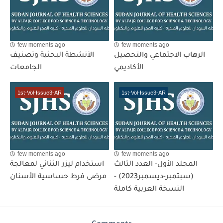
few moments ago
few moments ago
الرهاب الاجتماعي والتحصيل
الأنشطة البحثية وتصنيف
الأكاديمي
الجامعات
1st-Vol-Issue3-AR
1st-Vol-Issue3-AR
few moments ago
few moments ago
المجلد الأول- العدد الثالث
استخدام ليزر الثنائي لمعالجة
(سبتمبر-ديسمبر2023) -
مرضى فرط حساسية الأسنان
النسخة العربية كاملة